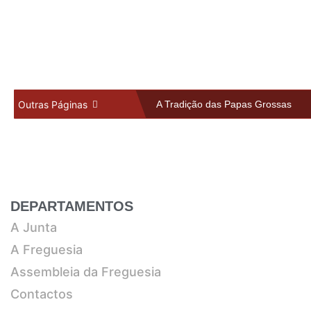
A JUNTA
Outras Páginas
A Tradição das Papas Grossas
História em Fotografia
A FREGUESIA
Informações
Assembleia da Freguesia
Galeria
DEPARTAMENTOS
A Junta
A Freguesia
Assembleia da Freguesia
Contactos