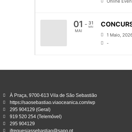
Online Even
01
31
CONCURSO
-
MAI
MAI
1 Maio, 202
-
À Praça, 9700-613 Vila de São Sebastião
https://saosebastiao.viaoceanica.com/wp
295 904129 (Geral)
919 520 254 (Telemóvel)
295 904129
jfreguesiassebastiao@sapo.pt