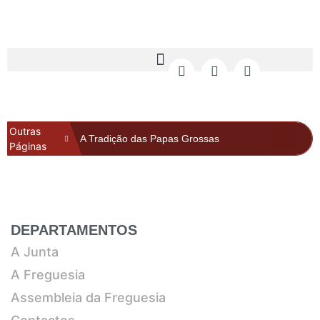
Outras
A Tradição das Papas Grossas
Páginas
História em Fotografia
GENEALOGIA
Informações
Assembleia da Freguesia
Galeria
DEPARTAMENTOS
A Junta
A Freguesia
Assembleia da Freguesia