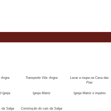
A FREGUESIA
ASSEMBLEIA DA FREGUESIA
CO
- Angra
Transporte Vila- Angra
Lavar a roupa na Casa das
Pias
 Igreja
Igreja Matriz
Igreja Matriz e império
s da Salga
Construção do cais da Salga