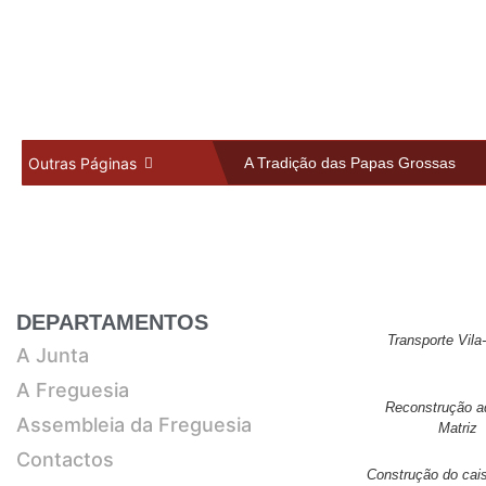
A JUNTA
Outras Páginas
A Tradição das Papas Grossas
História em Fotografia
HISTÓRIA EM FOTOGRAFIA
Informações
Assembleia da Freguesia
Galeria
DEPARTAMENTOS
Transporte Vila
A Junta
A Freguesia
Reconstrução ad
Assembleia da Freguesia
Matriz
Contactos
Construção do cai