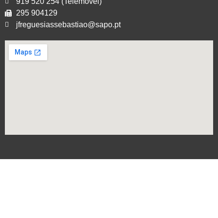
919 520 254 (Telemóvel)
295 904129
jfreguesiassebastiao@sapo.pt