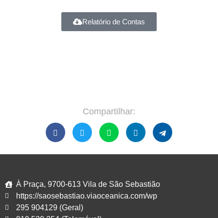
Relatório de Contas
Compartilhar:
À Praça, 9700-613 Vila de São Sebastião
https://saosebastiao.viaoceanica.com/wp
295 904129 (Geral)