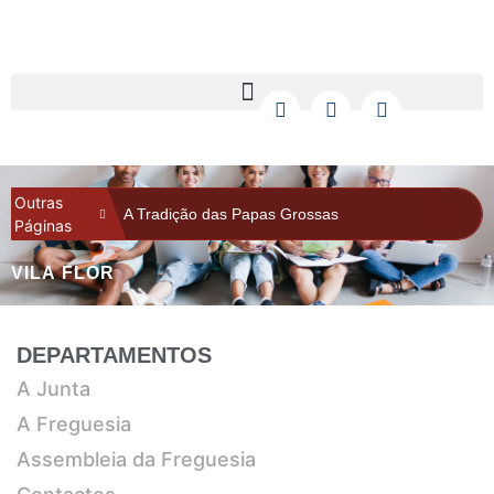
Outras
A Tradição das Papas Grossas
Páginas
História em Fotografia
VILA FLOR
Informações
Assembleia da Freguesia
Galeria
DEPARTAMENTOS
A Junta
A Freguesia
Assembleia da Freguesia